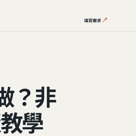
↗
填寫需求
麼做？非
版教學