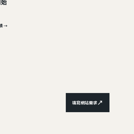
開始
讀 →
↗
填寫網站需求