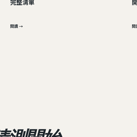
完整清單
閱讀 →
閱
，
猜測開始。